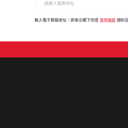
輸
入
電
輸入電子郵箱地址，即表示閣下同意
使用條款
細則
郵
地
址