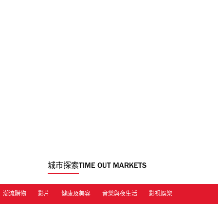
城市探索
TIME OUT MARKETS
潮流購物
影片
健康及美容
音樂與夜生活
影視娛樂