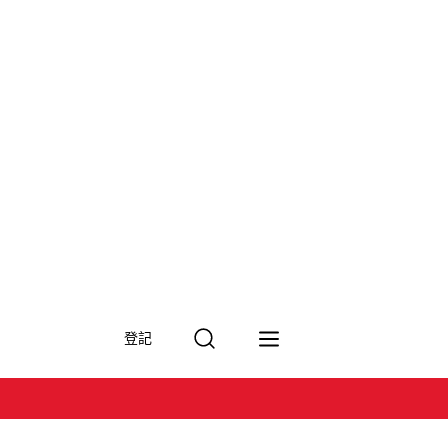
搜
登記
尋