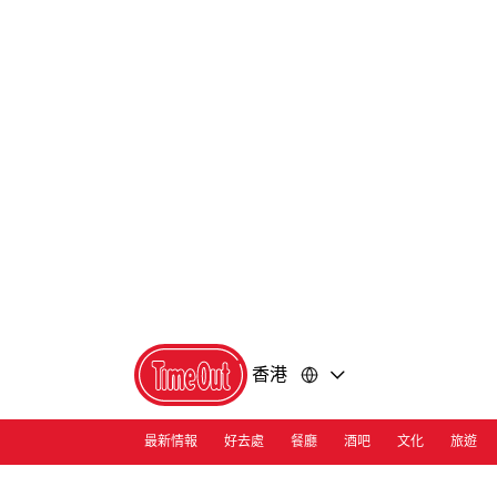
前
前
往
往
內
頁
容
尾
香港
最新情報
好去處
餐廳
酒吧
文化
旅遊