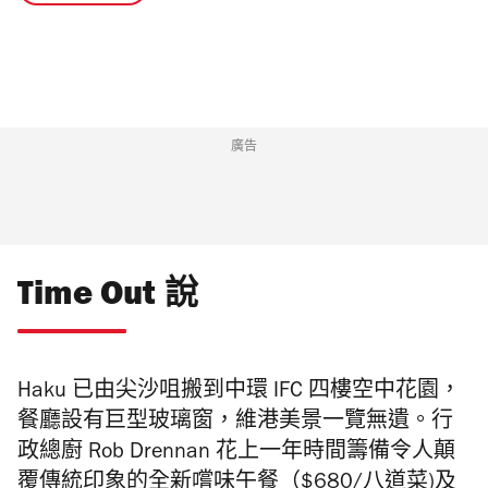
廣告
Time Out 說
Haku 已由尖沙咀搬到中環 IFC 四樓空中花園，
餐廳設有巨型玻璃窗，維港美景一覽無遺。
行
政總廚
Rob Drennan
花上一年時間籌備令人
顛
覆傳統印象
的全
新嚐味午餐（$680/八道菜)及