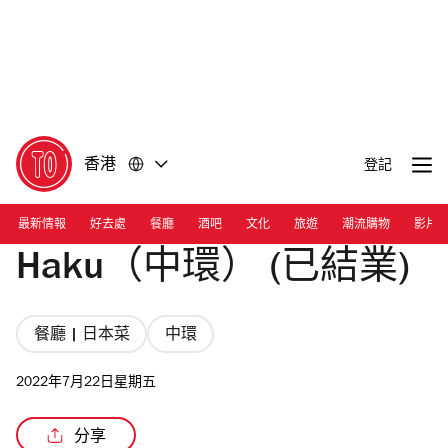
前
前
往
往
內
頁
容
尾
香港
登記
最新情報
好去處
餐廳
酒吧
文化
旅遊
潮流購物
影片
Haku（中環） (已結業)
餐廳 | 日本菜
中環
2022年7月22日星期五
分享