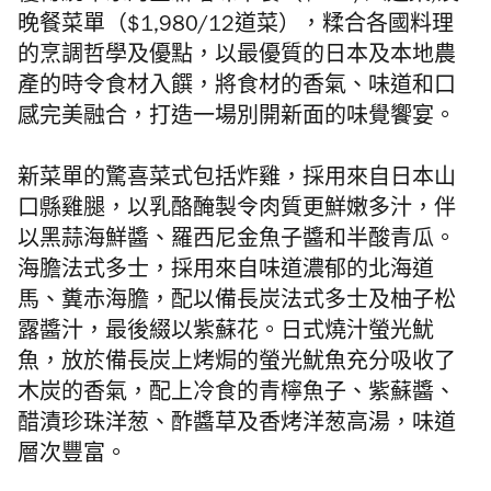
晚餐菜單（$1,980/12道菜），糅合各國料理
的烹調哲學及優點，以最優質的日本及本地農
產的時令食材入饌，將食材的香氣、味道和口
感完美融合，打造一場別開新面的味覺饗宴。
新菜單的驚喜菜式包括
炸雞，採用來自日本山
口縣雞腿，以乳酪醃製令肉質更鮮嫩多汁，伴
以黑蒜海鮮醬、羅西尼金魚子醬和半酸青瓜。
海膽法式多士
，
採用來自味道濃郁的北海道
馬、
糞赤海膽，配以備長炭法式多士及柚
子
松
露醬汁，最後綴以紫蘇花。日式燒汁螢光魷
魚，
放於備長炭上烤焗的螢光魷魚充分吸收了
木炭的香氣，配上冷食的青檸魚子、紫蘇醬、
醋漬珍珠洋葱、酢醬草及香烤洋葱高湯，味道
層次豐富。