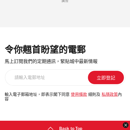
廣告
令你翹首盼望的電郵
馬上訂閱我們的定期通訊，緊貼城中最新情報
請
輸
入
電
輸入電子郵箱地址，即表示閣下同意
使用條款
細則及
私隱政策
內
容
郵
地
址
Back to Top