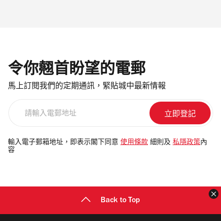
令你翹首盼望的電郵
馬上訂閱我們的定期通訊，緊貼城中最新情報
請
輸
入
電
輸入電子郵箱地址，即表示閣下同意
使用條款
細則及
私隱政策
內
容
郵
地
址
Back to Top