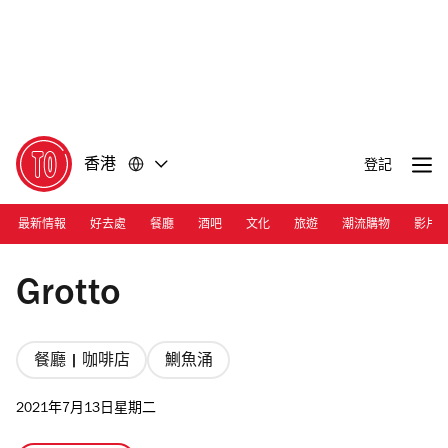
前
前
往
往
內
頁
容
尾
香港
登記
最新情報
好去處
餐廳
酒吧
文化
旅遊
潮流購物
影片
Photograph: Courtesy Grotto
Grotto
餐廳 | 咖啡店
鰂魚涌
2021年7月13日星期二