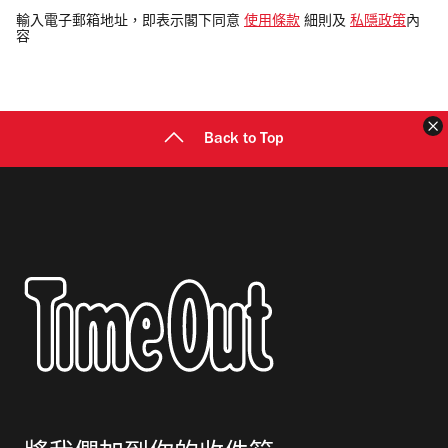
電
輸入電子郵箱地址，即表示閣下同意
使用條款
細則及
私隱政策
內
容
郵
地
址
Back to Top