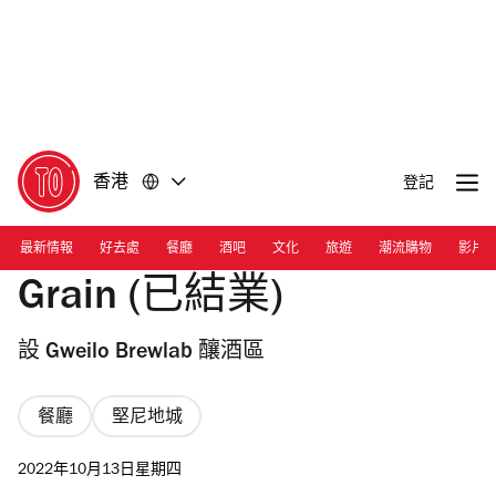
前
前
往
往
內
頁
容
尾
香港
登記
最新情報
好去處
餐廳
酒吧
文化
旅遊
潮流購物
影片
Grain (已結業)
設 Gweilo Brewlab 釀酒區
餐廳
堅尼地城
2022年10月13日星期四