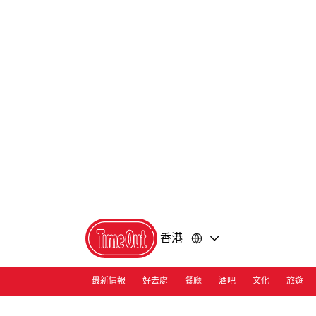
前
前
往
往
內
頁
容
尾
香港
最新情報
好去處
餐廳
酒吧
文化
旅遊