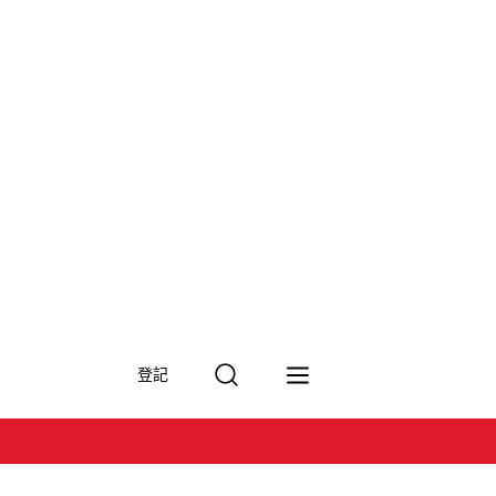
搜
登記
尋