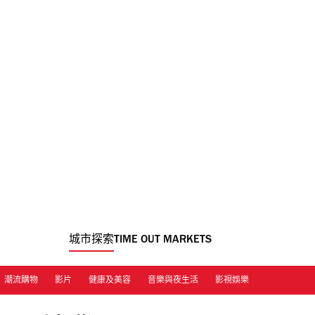
城市探索
TIME OUT MARKETS
潮流購物
影片
健康及美容
音樂與夜生活
影視娛樂