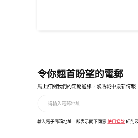
令你翹首盼望的電郵
馬上訂閱我們的定期通訊，緊貼城中最新情報
請
輸
入
電
輸入電子郵箱地址，即表示閣下同意
使用條款
細則
郵
地