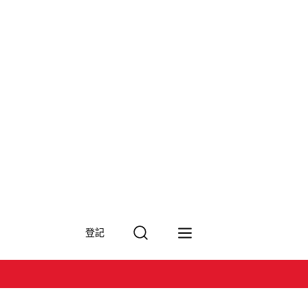
搜
登記
尋