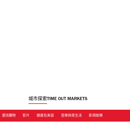
城市探索
TIME OUT MARKETS
潮流購物
影片
健康及美容
音樂與夜生活
影視娛樂