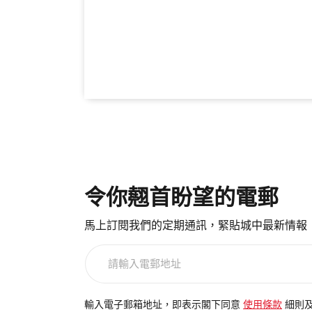
令你翹首盼望的電郵
馬上訂閱我們的定期通訊，緊貼城中最新情報
請
輸
入
電
輸入電子郵箱地址，即表示閣下同意
使用條款
細則