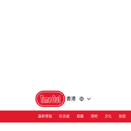
前
前
往
往
內
頁
容
尾
香港
最新情報
好去處
餐廳
酒吧
文化
旅遊