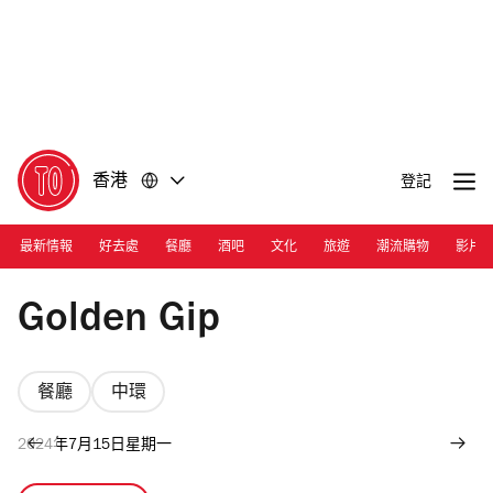
前
前
往
往
內
頁
容
尾
香港
登記
最新情報
好去處
餐廳
酒吧
文化
旅遊
潮流購物
影片
Photograph: Courtesy Golden Gip
Golden Gip
餐廳
中環
2024年7月15日星期一