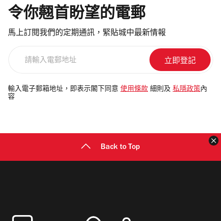
令你翹首盼望的電郵
馬上訂閱我們的定期通訊，緊貼城中最新情報
請
輸
入
電
輸入電子郵箱地址，即表示閣下同意
使用條款
細則及
私隱政策
內
容
郵
地
址
Back to Top