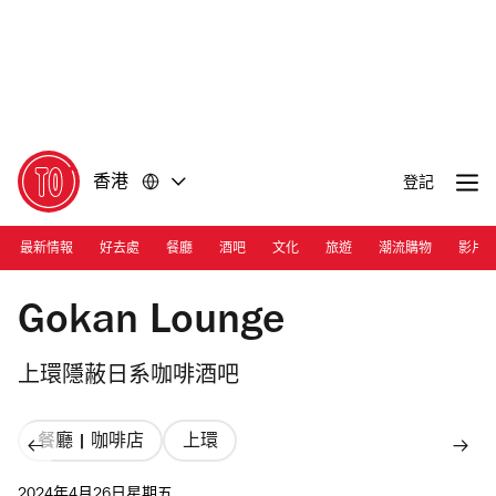
前
前
往
往
內
頁
容
尾
香港
登記
最新情報
好去處
餐廳
酒吧
文化
旅遊
潮流購物
影片
Photograph: Ann Chiu
Gokan Lounge
上環隱蔽日系咖啡酒吧
餐廳 | 咖啡店
上環