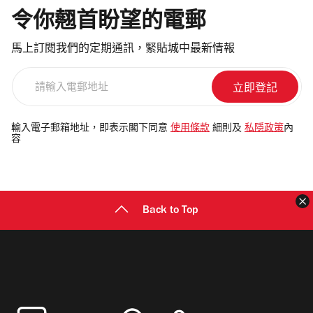
令你翹首盼望的電郵
馬上訂閱我們的定期通訊，緊貼城中最新情報
請
輸
入
電
輸入電子郵箱地址，即表示閣下同意
使用條款
細則及
私隱政策
內
容
郵
地
址
Back to Top