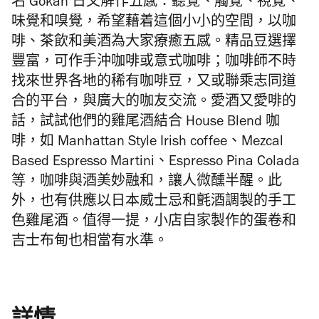
名 Gokan 日文解作五感：聽覺、觸覺、視覺、
味覺和嗅覺，希望藉着這個小小的空間，以咖
啡、茶飲和美酒為大家療癒五感。精品豆選擇
豐富，可作手沖咖啡或意式咖啡；咖啡師
不時
找來世界各地的稀有咖啡豆，又或聯乘志同道
合的平台，
與廣大的咖友交流。愛酒又愛啡的
話，試試他們的雞尾酒結合 House Blend 咖
啡，如 Manhattan Style Irish coffee、Mezcal
Based Espresso Martini、Espresso Pina Colada
等，咖啡與酒美妙融和，讓人微醺半醒。此
外，也有供應以日本威士忌和氈酒調製的手工
色雞尾酒。值得一提，小店自家製作的蛋卷和
吉士布甸也相當有水準。