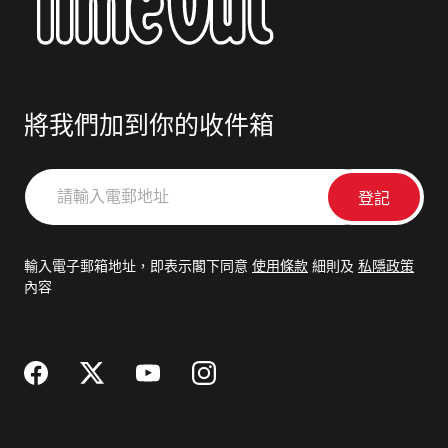
將我們加到你的收件箱
請
輸
入
電
輸入電子郵箱地址，即表示閣下同意
使用條款
細則及
私隱政策
郵
內容
地
址