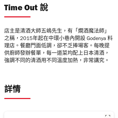
Time Out 說
店主是清酒大師五嶋先生，有「燗酒魔法師」
之稱，
2015
年起在中環小巷
內
開設
Godenya
料
理店
。餐廳
門面低調，卻不乏捧場客。每晚提
供廚師發辦餐單，每一道菜均配上日本清酒，
強調不同的清酒用不同溫度加熱，非常講究。
詳情