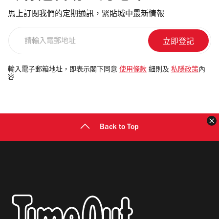
馬上訂閱我們的定期通訊，緊貼城中最新情報
請
輸
入
電
輸入電子郵箱地址，即表示閣下同意
使用條款
細則及
私隱政策
內
容
郵
地
址
Back to Top