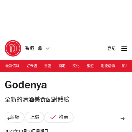
前
前
往
往
內
頁
容
尾
香港
登記
最新情報
好去處
餐廳
酒吧
文化
旅遊
潮流購物
影片
Photograph: Courtesy Godenya
Godenya
全新的清酒美食配對體驗
餐廳
上環
推薦