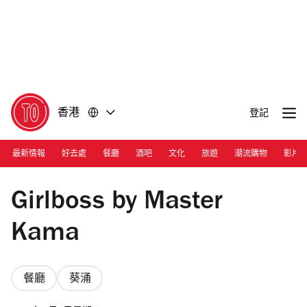
前
前
往
往
內
頁
容
尾
香港
登記
最新情報
好去處
餐廳
酒吧
文化
旅遊
潮流購物
影片
Girlboss by Master Kama
Girlboss by Master
Kama
餐廳
葵涌