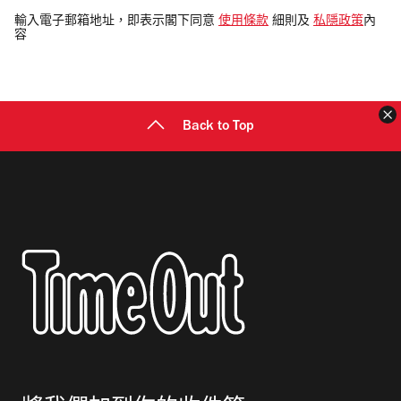
電
輸入電子郵箱地址，即表示閣下同意
使用條款
細則及
私隱政策
內
容
郵
地
址
Back to Top