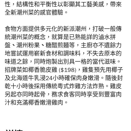
性，結構性和平衡性以彰顯其工藝美感，
帶來
全新潮州菜的感官體驗。
食物方面提供多元化的新派潮州，打破一般傳
統潮州菜的概念，就算是已熟能詳的滷水拼
盤
、
潮州粉果
、
糖醋煎麵等，主廚亦不遺餘力
地嘗試運用嶄新食材和調味料，不失去原本的
味道之餘，同時炮製出別具一格的當代滋味。
招牌菜如
椰香脆皮雞 ($198)，雞隻預先用椰子
及北海道牛乳浸24小時確保肉身嫩滑。隨後封
乾十小時後採用傳統粵式炸雞方法炸熟。雞皮
另起亦同時起骨，務求食客同時享受到豐富肉
汁和充滿椰香嫩滑雞肉。