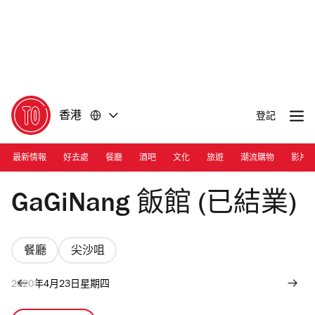
前
前
往
往
內
頁
容
尾
香港
登記
最新情報
好去處
餐廳
酒吧
文化
旅遊
潮流購物
影片
Photoograph: Calvin Sit
GaGiNang 飯館 (已結業)
餐廳
尖沙咀
2020年4月23日星期四