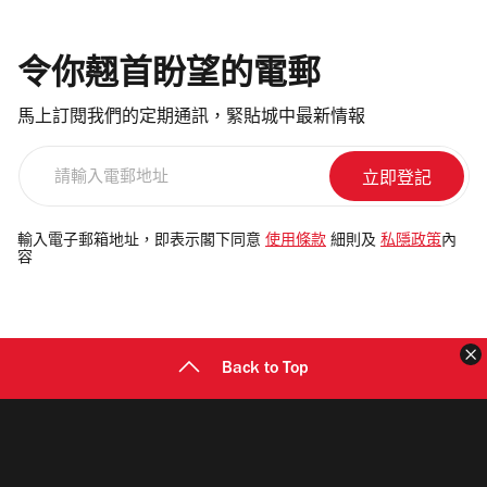
令你翹首盼望的電郵
馬上訂閱我們的定期通訊，緊貼城中最新情報
請
輸
入
電
輸入電子郵箱地址，即表示閣下同意
使用條款
細則及
私隱政策
內
容
郵
地
址
Back to Top