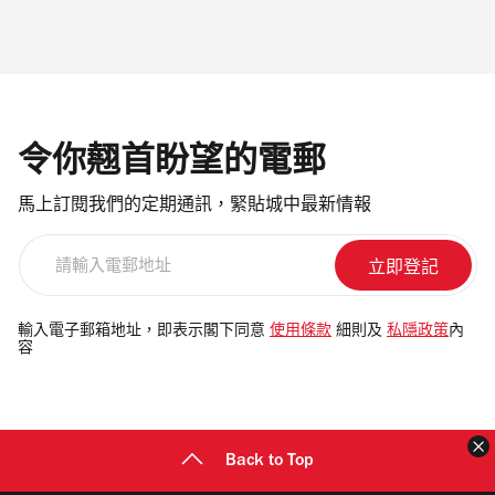
令你翹首盼望的電郵
馬上訂閱我們的定期通訊，緊貼城中最新情報
請
輸
入
電
輸入電子郵箱地址，即表示閣下同意
使用條款
細則及
私隱政策
內
容
郵
地
址
Back to Top