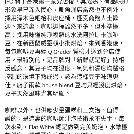
IFC 開了香港第一家分店後，其成熟、有品味的
形象早已深入民心，鰂魚涌店當然也不例外，
採用深木色吧枱和皮座椅，極受商務人士歡
迎。來這裏，咖啡選擇雖然不多，但水準極
高：採用味道純淨複雜的水洗阿拉比卡咖啡
豆，在新西蘭威靈頓小批烘焙，來到香港後，
每包咖啡豆再經 Q Grader 質檢才送到分店使
用。最特別的，是品牌對「新鮮就是好」持相
反觀念，其豆子均在溫度、氧氣和濕度均嚴格
控制的環境下熟成過，認為這樣豆子味道更
佳。店子兩款 house blend 豆均只經淺度烘焙，
豆子天然風味尤其明顯。
咖啡以外，也供應少量蛋糕和三文治。值得一
讚的，是這裏的咖啡師沖泡技術永不失手，每
次來到，Flat White 總是做到完美奶泡，水準極