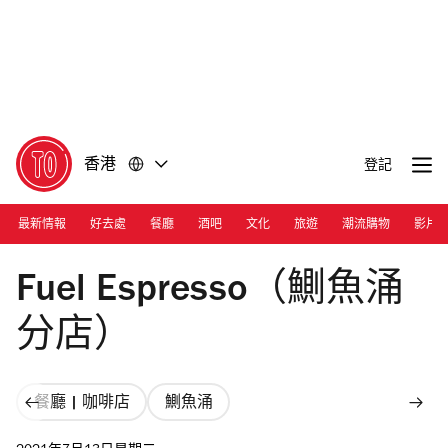
前
前
往
往
內
頁
容
尾
香港
登記
最新情報
好去處
餐廳
酒吧
文化
旅遊
潮流購物
影片
Photograph: Courtesy Fuel Espresso
Fuel Espresso（鰂魚涌
分店）
餐廳 | 咖啡店
鰂魚涌