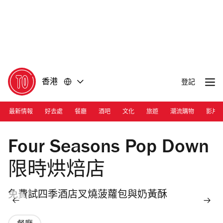
前
前
往
往
內
頁
容
尾
香港
登記
最新情報
好去處
餐廳
酒吧
文化
旅遊
潮流購物
影片
Four Seasons Pop Down
限時烘焙店
免費試四季酒店叉燒菠蘿包與奶黃酥