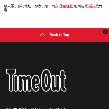
電
輸入電子郵箱地址，即表示閣下同意
使用條款
細則及
私隱政策
內
容
郵
地
址
Back to Top