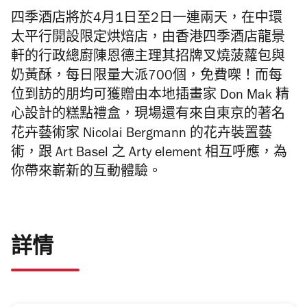
四季
酒店
將於
4
月
1
日至
2
日
一連兩天
，
在中環
太平行開設限定
烘焙店，由香港
四季
酒店
龍景
軒的行政總廚陳恩德主理其
招牌叉燒
菠蘿
包
與
奶黃
酥，每日限量大派700個，免費㗎！而每
位到訪的朋均可
獲贈由本地插畫家
D
on Mak
精
心設計的糕點禮盒，現場還有來自東京的著名
花卉藝術家
Nicolai Bergmann
的花卉
裝置藝
術，
跟
Art Basel
之
Arty element
相互呼應，
為
你帶來嶄新的
互動體驗。
詳情