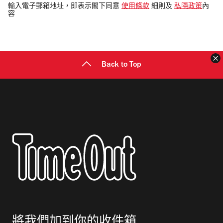
電
輸入電子郵箱地址，即表示閣下同意
使用條款
細則及
私隱政策
內
容
郵
地
址
Back to Top
將我們加到你的收件箱