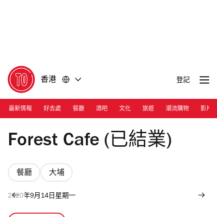
前
前
往
往
內
頁
容
尾
香港
登記
最新情報
好去處
餐廳
酒吧
文化
旅遊
潮流購物
影片
Photograph: Ann Chiu
Forest Cafe (已結業)
餐廳
大埔
2020年9月14日星期一