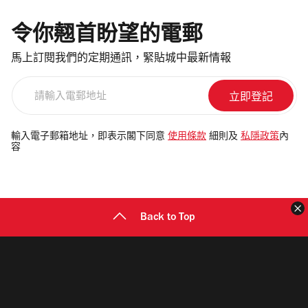
令你翹首盼望的電郵
馬上訂閱我們的定期通訊，緊貼城中最新情報
請
輸
入
電
輸入電子郵箱地址，即表示閣下同意
使用條款
細則及
私隱政策
內
容
郵
地
址
Back to Top