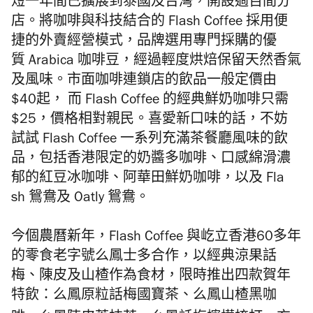
短一年間已擴展到泰國及台灣，開設過百間分
店。
將咖啡與科技結合的
Flash Coffee
採用便
捷的外賣經營模式，
品牌選用專門採購的優
質
Arabica
咖啡豆，
經過輕度烘焙保留天然香氣
及風味。市面咖啡連鎖店的飲品一般定價由
$
40
起， 而
Flash Coffee
的經典鮮奶咖啡只需
$
25，
價格相對親民
。
喜愛新口味的話，
不妨
試試
Fl
ash Coffee
一系列充滿茶餐廳風味的飲
品，
包括香港限定的奶醬多咖啡、口感綿滑濃
郁的紅豆冰咖啡、阿華田鮮奶咖啡，以及
Fla
sh
鴛鴦及
Oatly
鴛鴦。
今個農曆新年，
Flash Coffee
與屹立香港
60
多年
的零食老字號么鳳士多
合作，以經典涼果話
梅、陳皮及山楂作為食材，
限時推出四款賀年
特飲：
么鳳原粒話梅國寶茶、
么鳳山楂黑咖