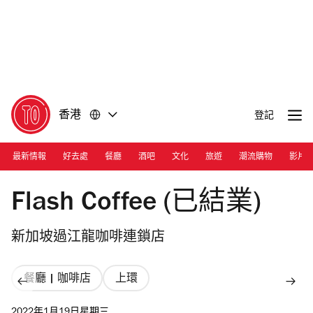
前
前
往
往
內
頁
容
尾
香港
登記
最新情報
好去處
餐廳
酒吧
文化
旅遊
潮流購物
影片
Photograph: Courtesy Flash Coffee
Flash Coffee (已結業)
新加坡過江龍咖啡連鎖店
餐廳 | 咖啡店
上環