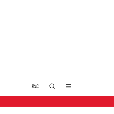
搜
登記
尋