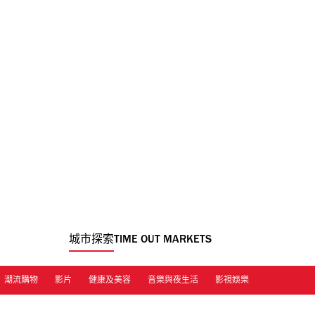
城市探索
TIME OUT MARKETS
潮流購物
影片
健康及美容
音樂與夜生活
影視娛樂