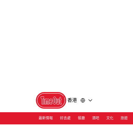
前
前
往
往
內
頁
容
尾
香港
最新情報
好去處
餐廳
酒吧
文化
旅遊