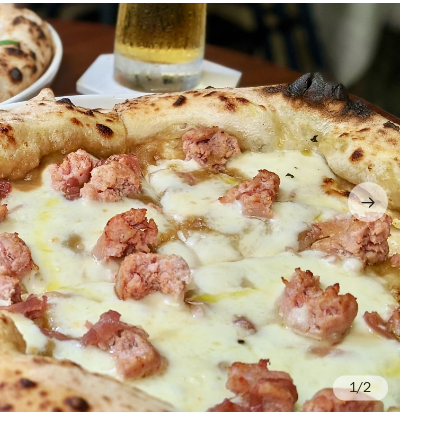
/2
Ph