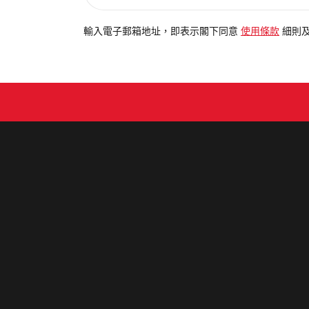
入
電
輸入電子郵箱地址，即表示閣下同意
使用條款
細則
郵
地
址