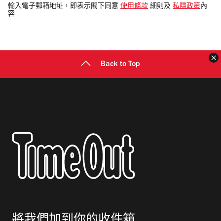
電
輸入電子郵箱地址，即表示閣下同意
使用條款
細則及
私隱政策
內
容
郵
地
址
Back to Top
將我們加到你的收件箱