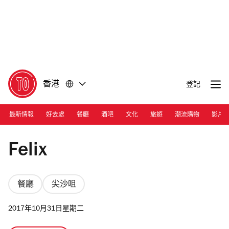
前
前
往
往
內
頁
容
尾
香港
登記
最新情報
好去處
餐廳
酒吧
文化
旅遊
潮流購物
影片
Photograph: Felix Hong Kong
Felix
餐廳
尖沙咀
2017年10月31日星期二