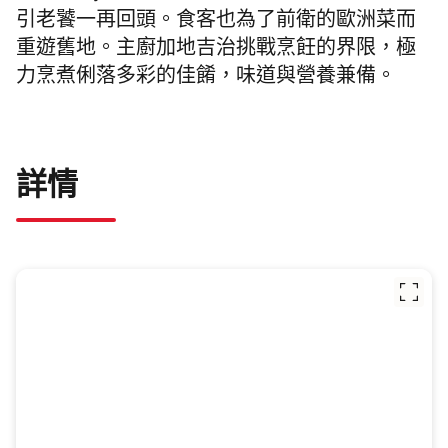
引老饕一再回頭。食客也為了前衛的歐洲菜而
重遊舊地。主廚加地吉治挑戰烹飪的界限，極
力烹煮俐落多彩的佳餚，味道與營養兼備。
詳情