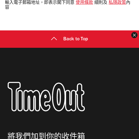
電
輸入電子郵箱地址，即表示閣下同意
使用條款
細則及
私隱政策
內
容
郵
地
址
Back to Top
將我們加到你的收件箱