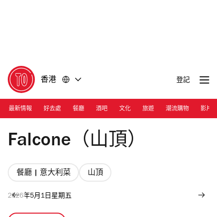
前
前
往
往
內
頁
容
尾
香港
登記
最新情報
好去處
餐廳
酒吧
文化
旅遊
潮流購物
影片
Photograph: Courtesy Falcone | Peak Exterior
Falcone（山頂）
餐廳 | 意大利菜
山頂
2026年5月1日星期五