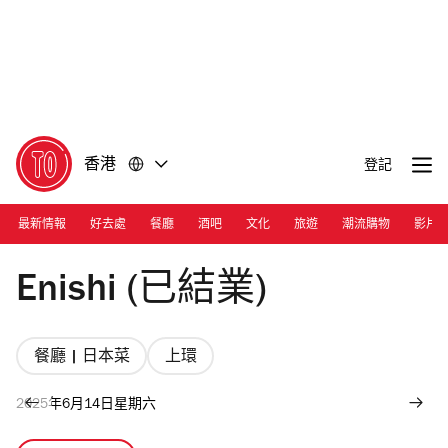
前
前
往
往
內
頁
容
尾
香港
登記
最新情報
好去處
餐廳
酒吧
文化
旅遊
潮流購物
影片
Photograph: Courtesy Enishi
Enishi (已結業)
餐廳 | 日本菜
上環
2025年6月14日星期六