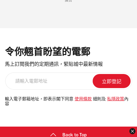
廣告
令你翹首盼望的電郵
馬上訂閱我們的定期通訊，緊貼城中最新情報
請
輸
入
電
輸入電子郵箱地址，即表示閣下同意
使用條款
細則及
私隱政策
內
容
郵
地
址
Back to Top