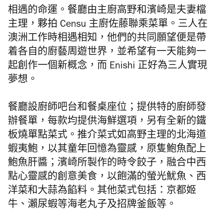
相遇的命運。餐廳由
主廚高野和濱崎是
夫妻檔
主理，夥拍 Censu 主廚佐藤聯乘菜單。三人在
澳洲工作時相遇相知，他們的共同願望便是帶
着各自的廚藝周遊世界，並希望有一天能夠一
起創作一個新概念，而 Enishi 正好為三人實現
夢想。
餐廳
設廚師吧台和餐桌座位
；提供特的廚師發
辦餐單，每款均提供海鮮選項，另有全新的鐵
板燒單點菜式。推介菜式
如
高野主理
的北海道
蝦夷鮑，以其童年回憶為靈感，原隻鮑魚配上
鮑魚肝醬；
濱崎所製作的時令餃子，
融合中西
點心靈感的創意美食，以飽滿的螢光魷魚、
西
洋菜和大蒜為餡料
。其他菜式包括：京都姬
牛、瀨尿蝦等海老丸子及招牌釜飯等。