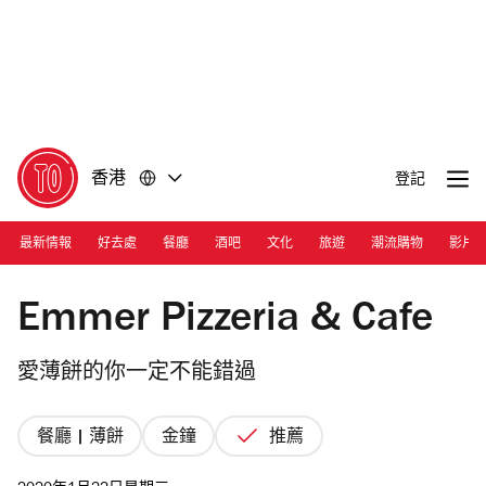
前
前
往
往
內
頁
容
尾
香港
登記
最新情報
好去處
餐廳
酒吧
文化
旅遊
潮流購物
影片
Photograph: Courtesy Emmer Pizzeria & Cafe
Emmer Pizzeria & Cafe
愛薄餅的你一定不能錯過
餐廳 | 薄餅
金鐘
推薦