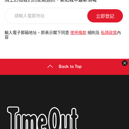
馬上訂閱我們的定期通訊，緊貼城中最新情報
請
輸
入
電
輸入電子郵箱地址，即表示閣下同意
使用條款
細則及
私隱政策
內
容
郵
地
址
Back to Top