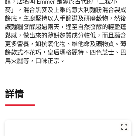
館，店名叫 Emmer 是
源於古代的
「二粒小
麥」，混合黑麥及上乘的意大利麵粉混合製成
餅底。主廚堅持以人手篩選及
研磨
穀物，然後
讓麵糰發酵超過兩天，達至自然發酵的輕盈蓬
鬆感，做出來的
薄餅
麩質成分較低，而且蘊含
更多營養，如抗氧化物、維他命及礦物質。薄
餅款式不花巧，皇后瑪格麗特、四色芝士、巴
馬火腿等，口味正宗。
詳情