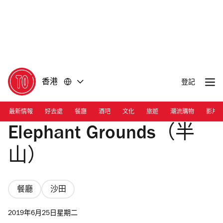
前
前
往
往
內
頁
容
尾
香港
登記
最新情報
好去處
餐廳
酒吧
文化
旅遊
潮流購物
影片
Elephant Grounds（半
山）
餐廳
沙田
2019年6月25日星期二