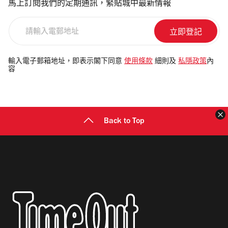
馬上訂閱我們的定期通訊，緊貼城中最新情報
請
輸
入
電
輸入電子郵箱地址，即表示閣下同意
使用條款
細則及
私隱政策
內
容
郵
地
址
Back to Top