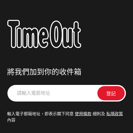
將我們加到你的收件箱
請
輸
入
電
輸入電子郵箱地址，即表示閣下同意
使用條款
細則及
私隱政策
郵
內容
地
址