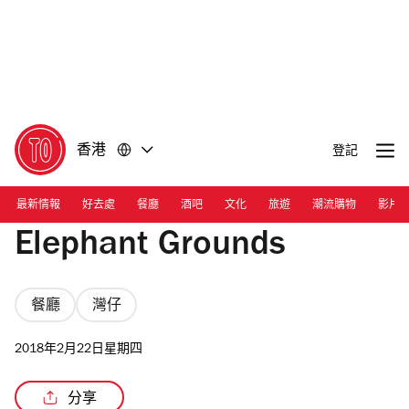
前
前
往
往
內
頁
容
尾
香港
登記
最新情報
好去處
餐廳
酒吧
文化
旅遊
潮流購物
影片
Elephant Grounds
餐廳
灣仔
2018年2月22日星期四
分享