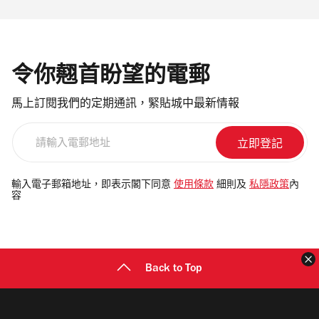
令你翹首盼望的電郵
馬上訂閱我們的定期通訊，緊貼城中最新情報
請
輸
入
電
輸入電子郵箱地址，即表示閣下同意
使用條款
細則及
私隱政策
內
容
郵
地
址
Back to Top