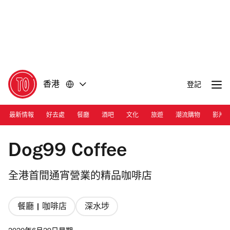
前
前
往
往
內
頁
容
尾
香港
登記
最新情報
好去處
餐廳
酒吧
文化
旅遊
潮流購物
影片
Photograph:Ann Chiu
Dog99 Coffee
全港首間通宵營業的精品咖啡店
餐廳 | 咖啡店
深水埗