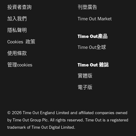
投資者查詢
刊登廣告
加入我們
Time Out Market
隱私聲明
Time Out產品
Cookies 政策
Time Out全球
使用條款
管理cookies
Time Out 雜誌
實體版
電子版
© 2026 Time Out England Limited and affiliated companies owned
by Time Out Group Plc. All rights reserved. Time Out is a registered
trademark of Time Out Digital Limited.