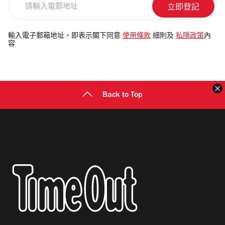
輸
入
電
輸入電子郵箱地址，即表示閣下同意
使用條款
細則及
私隱政策
內
容
郵
地
址
Back to Top