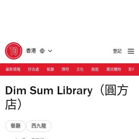
前
前
往
往
內
頁
容
尾
香港
登記
最新情報
好去處
餐廳
酒吧
文化
旅遊
潮流購物
影片
Photograph: Courtesy Dim Sum Library
Dim Sum Library（圓方
店）
餐廳
西九龍