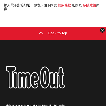
電
輸入電子郵箱地址，即表示閣下同意
使用條款
細則及
私隱政策
內
容
郵
地
址
Back to Top