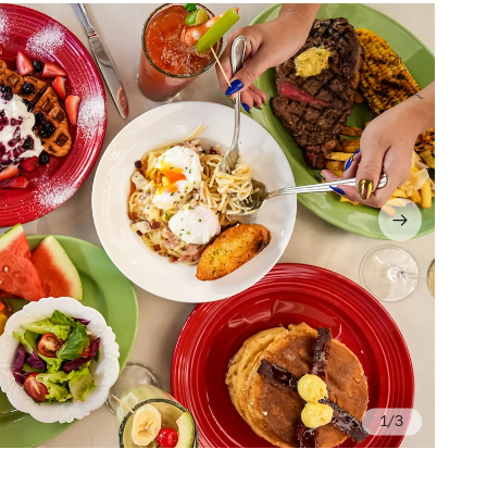
/3
Ph