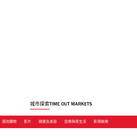
城市探索
TIME OUT MARKETS
潮流購物
影片
健康及美容
音樂與夜生活
影視娛樂