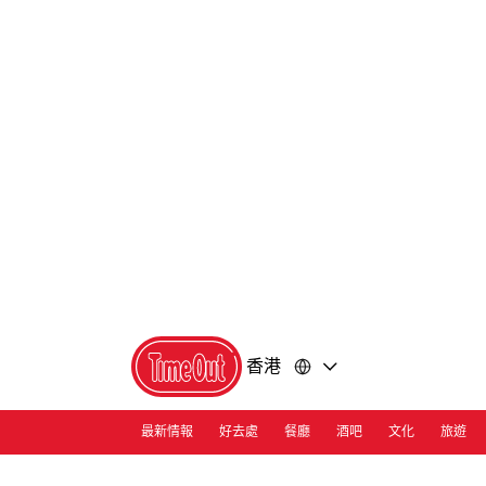
前
前
往
往
內
頁
容
尾
香港
最新情報
好去處
餐廳
酒吧
文化
旅遊