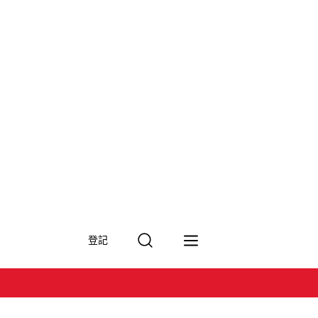
搜
登記
尋