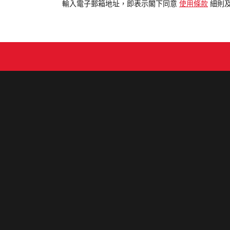
電
輸入電子郵箱地址，即表示閣下同意
使用條款
細則
郵
地
址