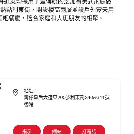
每道菜均採用了最傳統的芝加哥美式家庭做
食熱點利東街，
開設樓高兩層並設戶外露天用
艦酒吧餐廳，適合家庭和大班朋友的相聚。
地址：
灣仔皇后大道東200號利東街G40&G41號
香港
指示
網站
打電話