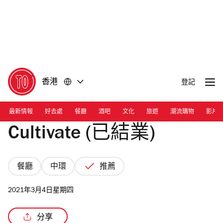
前
前
往
往
內
頁
容
尾
香港
登記
最新情報
好去處
餐廳
酒吧
文化
旅遊
潮流購物
影片
Cultivate (已結業)
餐廳
中環
推薦
2021年3月4日星期四
分享