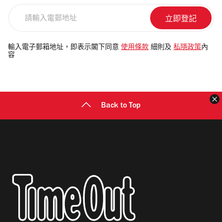
請
輸
入
電
輸入電子郵箱地址，即表示閣下同意
使用條款
細則及
私隱政策
內
容
郵
地
址
Back to Top