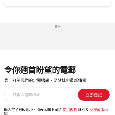
廣告
令你翹首盼望的電郵
馬上訂閱我們的定期通訊，緊貼城中最新情報
請
輸
入
電
輸入電子郵箱地址，即表示閣下同意
使用條款
細則及
私隱政策
內
容