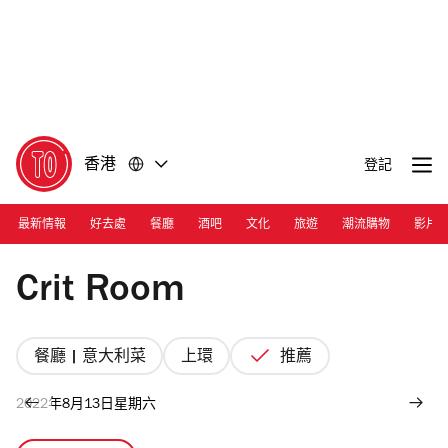
前
前
往
往
內
頁
容
尾
香港
登記
最新情報
好去處
餐廳
酒吧
文化
旅遊
潮流購物
影片
Photograph: Courtesy Crit Room
Crit Room
餐廳 | 意大利菜
上環
推薦
2022年8月13日星期六