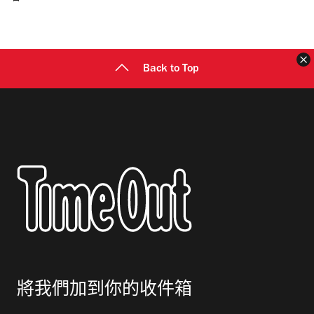
郵
地
址
Back to Top
將我們加到你的收件箱