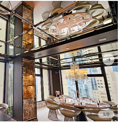
/9
Ph