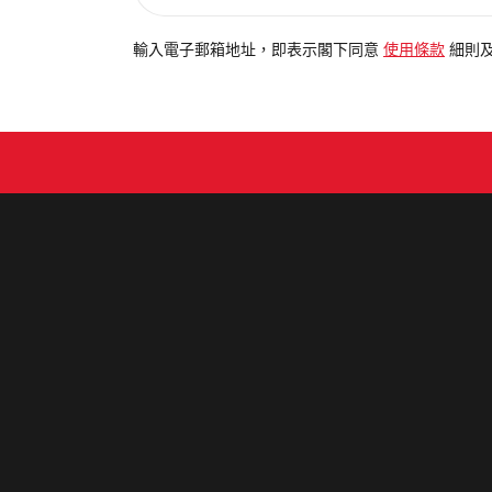
入
電
輸入電子郵箱地址，即表示閣下同意
使用條款
細則
郵
地
址