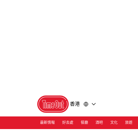
前
前
往
往
內
頁
容
尾
香港
最新情報
好去處
餐廳
酒吧
文化
旅遊