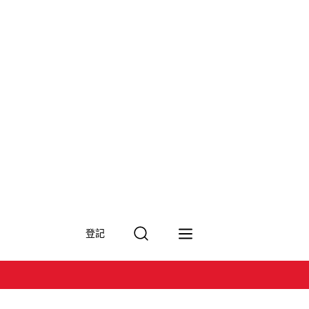
搜
登記
尋