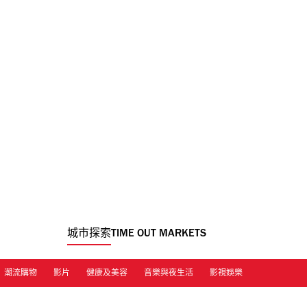
城市探索
TIME OUT MARKETS
潮流購物
影片
健康及美容
音樂與夜生活
影視娛樂