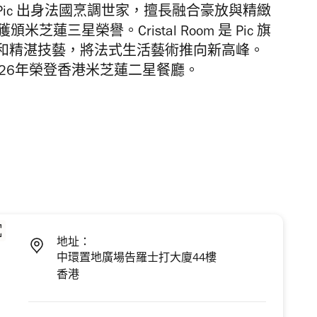
Pic 出身法國烹調世家，
擅長融合豪放與精緻
頒米芝蓮三星榮譽。Cristal Room 是 Pic 旗
和精湛技藝，將法式生活藝術推向新高峰。
c 於2026年榮登香港
米芝蓮二星餐廳。
地址：
中環置地廣場告羅士打大廈44樓
香港