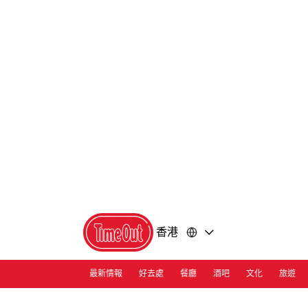
前
前
往
往
內
頁
容
尾
香港
最新情報
好去處
餐廳
酒吧
文化
旅遊