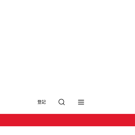
搜
登記
尋