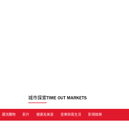
城市探索
TIME OUT MARKETS
潮流購物
影片
健康及美容
音樂與夜生活
影視娛樂