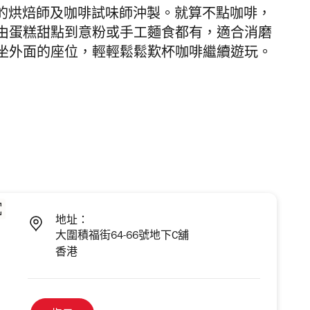
獎的烘焙師及咖啡試味師沖製。就算不點咖啡，
由蛋糕甜點到意粉或手工麵食都有，適合消磨
坐外面的座位，輕輕鬆鬆歎杯咖啡繼續遊玩。
地址：
大圍積福街64-66號地下C舖
香港