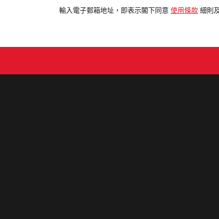
電
輸入電子郵箱地址，即表示閣下同意
使用條款
細則
郵
地
址