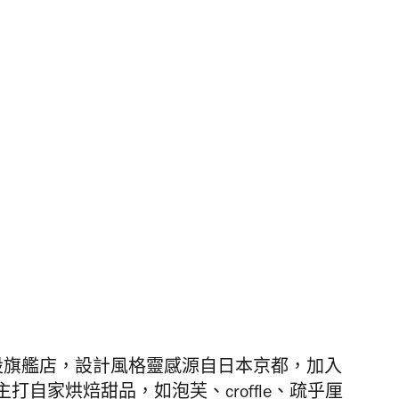
人開設旗艦店，設計風格靈感源自日本京都，加入
自家烘焙甜品，如泡芙、croffle、疏乎厘