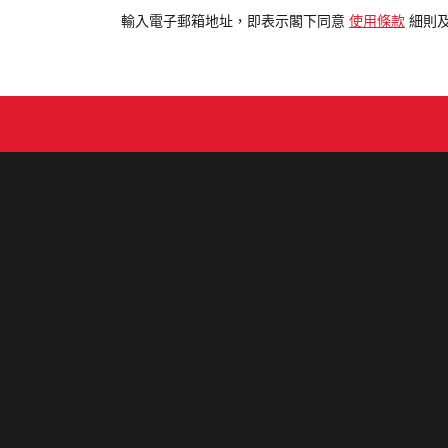
電
輸入電子郵箱地址，即表示閣下同意
使用條款
細則
郵
地
址