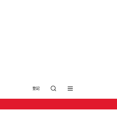
搜
登記
尋