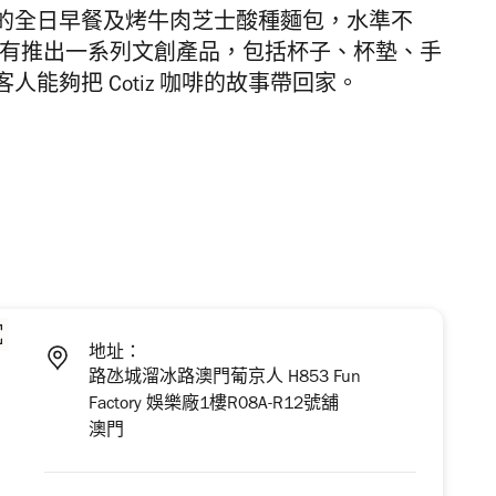
的全日早餐及
烤牛肉芝士酸種麵包
，水準不
iz 也有推出一系列文創產品，包括杯子、杯墊、手
能夠把 Cotiz 咖啡的故事帶回家。
地址：
路氹城溜冰路澳門葡京人 H853 Fun
Factory 娛樂廠1樓R08A-R12號舖
澳門