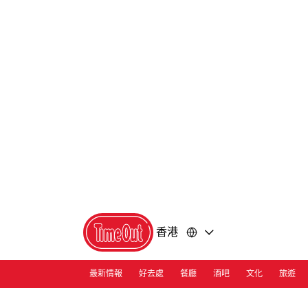
前
前
往
往
內
頁
容
尾
香港
最新情報
好去處
餐廳
酒吧
文化
旅遊