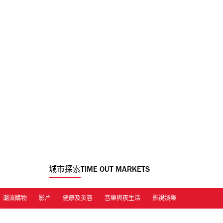
城市探索
TIME OUT MARKETS
潮流購物
影片
健康及美容
音樂與夜生活
影視娛樂