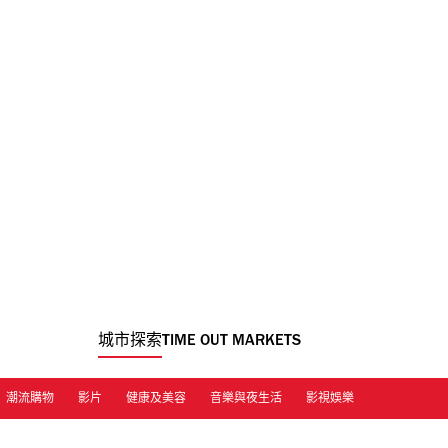
城市探索
TIME OUT MARKETS
潮流購物
影片
健康及美容
音樂與夜生活
影視娛樂