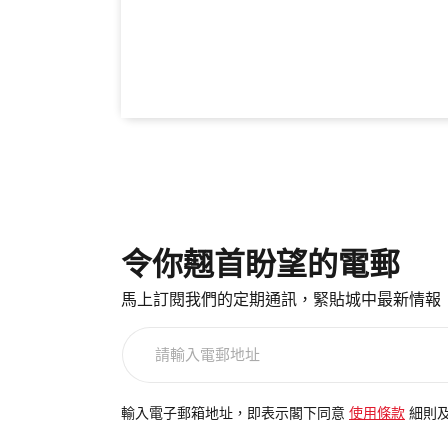
令你翹首盼望的電郵
馬上訂閱我們的定期通訊，緊貼城中最新情報
請
輸
入
電
輸入電子郵箱地址，即表示閣下同意
使用條款
細則
郵