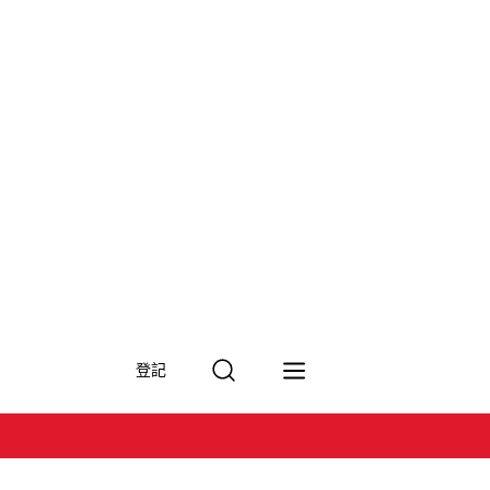
搜
登記
尋