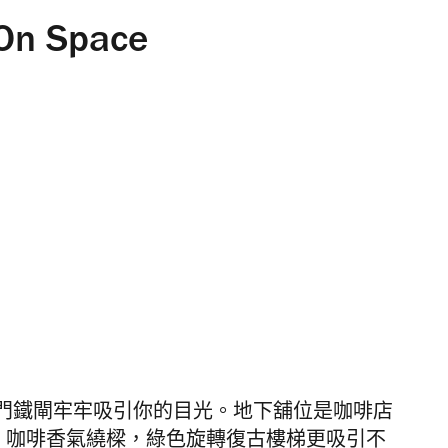
.On Space
門鐵閘牢牢吸引你的目光。地下舖位是咖啡店
空間裏，咖啡香氣繞樑，綠色旋轉復古樓梯更吸引不