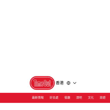
前
前
往
往
內
頁
容
尾
香港
最新情報
好去處
餐廳
酒吧
文化
旅遊