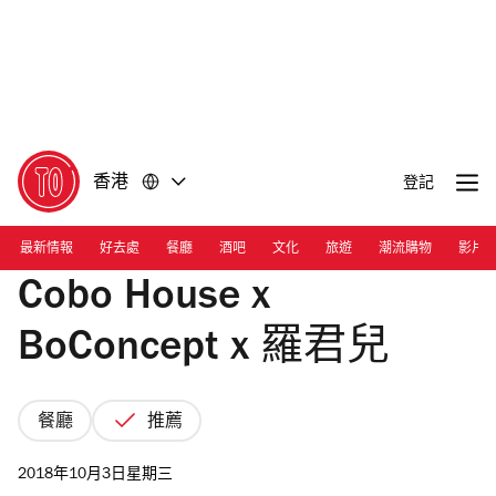
前
前
往
往
內
頁
容
尾
香港
登記
最新情報
好去處
餐廳
酒吧
文化
旅遊
潮流購物
影片
Cobo House x
BoConcept x 羅君兒
餐廳
推薦
2018年10月3日星期三