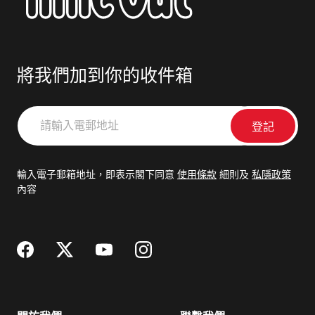
將我們加到你的收件箱
請
輸
入
電
輸入電子郵箱地址，即表示閣下同意
使用條款
細則及
私隱政策
郵
內容
地
址