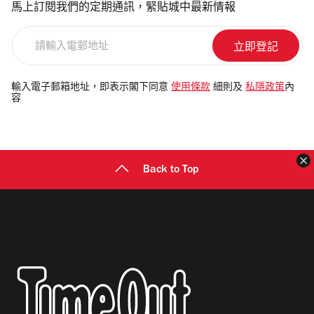
馬上訂閱我們的定期通訊，緊貼城中最新情報
請
輸
入
電
輸入電子郵箱地址，即表示閣下同意
使用條款
細則及
私隱政策
內
容
郵
地
址
Back to Top