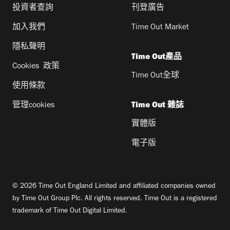
投資者查詢
刊登廣告
加入我們
Time Out Market
隱私聲明
Time Out產品
Cookies 政策
Time Out全球
使用條款
管理cookies
Time Out 雜誌
實體版
電子版
© 2026 Time Out England Limited and affiliated companies owned
by Time Out Group Plc. All rights reserved. Time Out is a registered
trademark of Time Out Digital Limited.