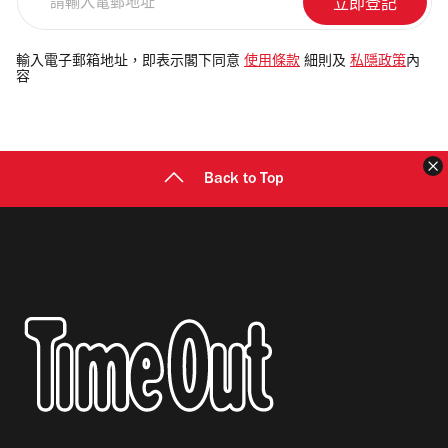
輸
入
電
輸入電子郵箱地址，即表示閣下同意
使用條款
細則及
私隱政策
內
容
郵
地
址
Back to Top