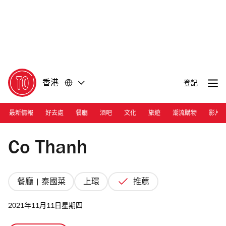
前
前
往
往
內
頁
容
尾
香港
登記
最新情報
好去處
餐廳
酒吧
文化
旅遊
潮流購物
影片
Photograph: Courtesy Co Thanh
Co Thanh
餐廳 | 泰國菜
上環
推薦
2021年11月11日星期四