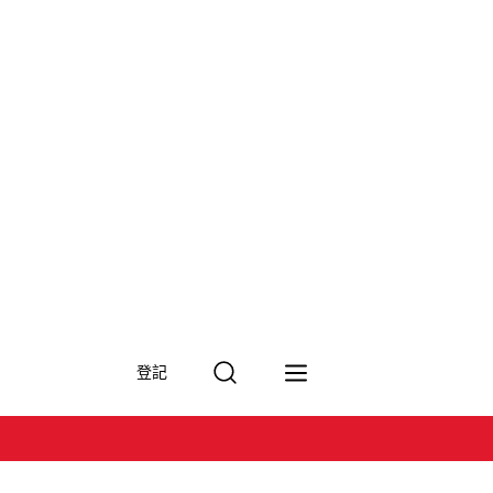
搜
登記
尋