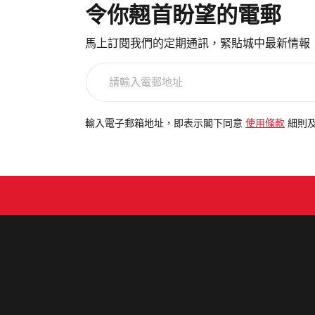
令你翹首盼望的電郵
馬上訂閱我們的定期通訊，緊貼城中最新情報
請
輸
入
電
輸入電子郵箱地址，即表示閣下同意
使用條款
細則
郵
地
址