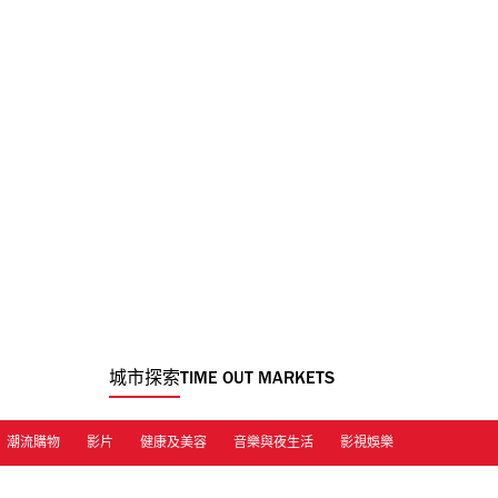
城市探索
TIME OUT MARKETS
潮流購物
影片
健康及美容
音樂與夜生活
影視娛樂