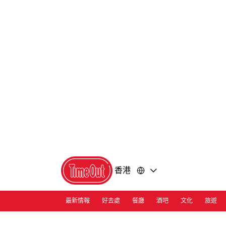
前
前
往
往
內
頁
容
尾
香港
最新情報
好去處
餐廳
酒吧
文化
旅遊