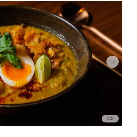
/3
Ph