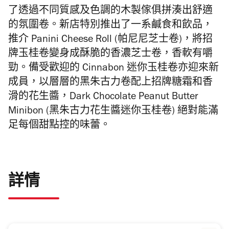
了透過不同質感及色調的木製傢俱拼湊出舒適
的氛圍卷。新店
特別推出了一系鹹食和飲品，
推介 Panini Cheese Roll
(
帕尼尼芝士卷
)
，將招
牌玉桂卷變身成酥脆的香濃芝士卷，
香軟有嚼
勁。
備受歡迎的
Cinnabon
迷你玉桂卷
亦迎來新
成員，
以層層的黑朱古力卷配上招牌糖霜和香
滑的花生醬，
Dark Chocolate Peanut Butter
Minibon
(
黑朱古力花生醬
迷你玉桂卷
)
絕對能滿
足每個甜點控的味蕾。
詳情