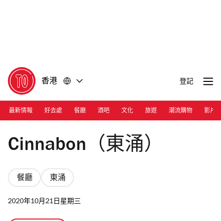
前
前
往
往
內
頁
容
尾
香港
登記
最新情報
好去處
餐廳
酒吧
文化
旅遊
潮流購物
影片
Photograph: Courtesy Cinnabon
Cinnabon（東涌）
餐廳
東涌
2020年10月21日星期三