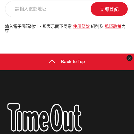
請
輸
入
電
輸入電子郵箱地址，即表示閣下同意
使用條款
細則及
私隱政策
內
容
郵
地
址
Back to Top