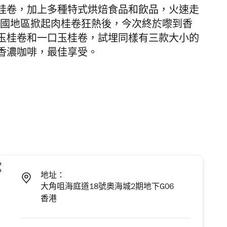
桂卷，加上多種特式烘焙食品和飲品，火速走
及韓國地區掀起
肉桂卷
狂熱後，今次終於嚟到香
玉桂卷和一口玉桂卷，試埋同樣有三款大小的
香濃咖啡，最佳享受。
地址：
大角咀海庭道18號奧海城2期地下G06
香港