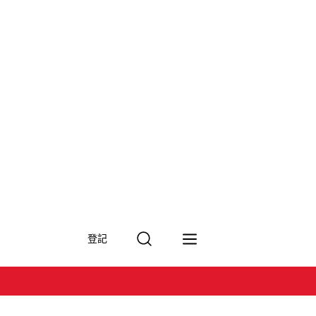
搜
登記
尋