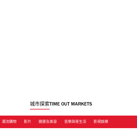
城市探索
TIME OUT MARKETS
潮流購物
影片
健康及美容
音樂與夜生活
影視娛樂