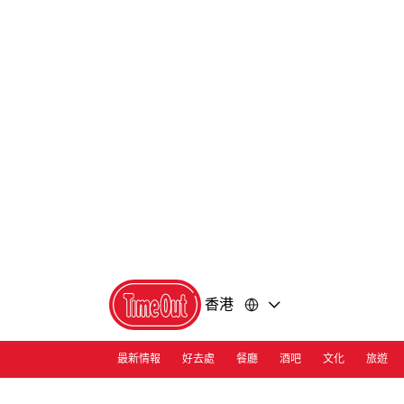
前
前
往
往
內
頁
容
尾
香港
最新情報
好去處
餐廳
酒吧
文化
旅遊