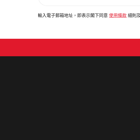
入
電
輸入電子郵箱地址，即表示閣下同意
使用條款
細則
郵
地
址