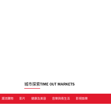
城市探索
TIME OUT MARKETS
潮流購物
影片
健康及美容
音樂與夜生活
影視娛樂