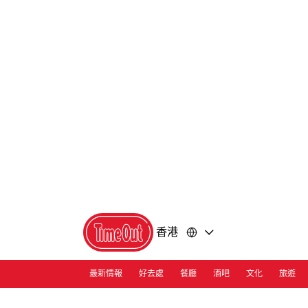
前
前
往
往
內
頁
容
尾
香港
最新情報
好去處
餐廳
酒吧
文化
旅遊