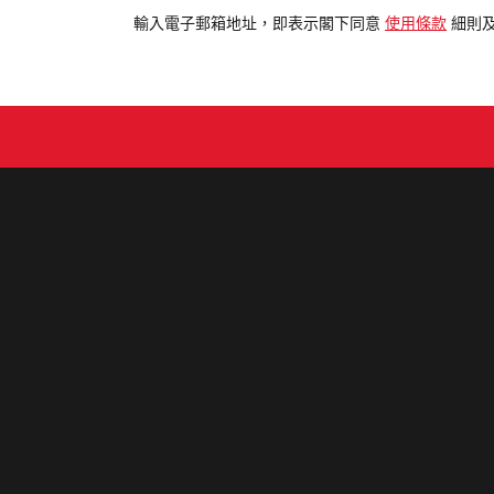
電
輸入電子郵箱地址，即表示閣下同意
使用條款
細則
郵
地
址