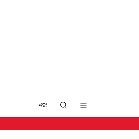
搜
登記
尋