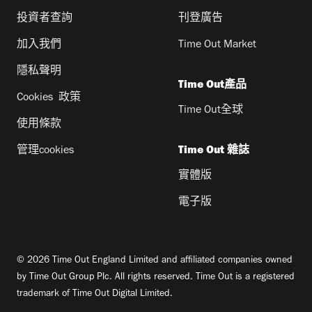
投資者查詢
刊登廣告
加入我們
Time Out Market
隱私聲明
Time Out產品
Cookies 政策
Time Out全球
使用條款
管理cookies
Time Out 雜誌
實體版
電子版
© 2026 Time Out England Limited and affiliated companies owned
by Time Out Group Plc. All rights reserved. Time Out is a registered
trademark of Time Out Digital Limited.