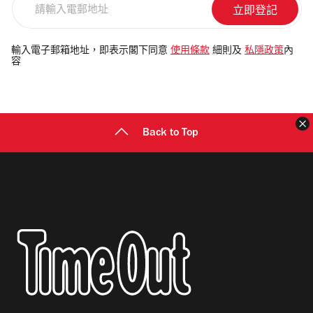
輸
入
電
輸入電子郵箱地址，即表示閣下同意
使用條款
細則及
私隱政策
內
容
郵
地
址
Back to Top