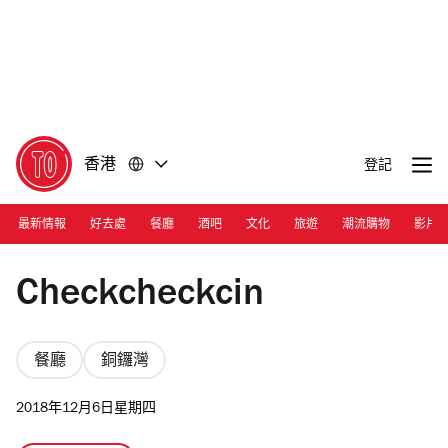
前
前
往
往
內
頁
容
尾
香港
登記
最新情報
好去處
餐廳
酒吧
文化
旅遊
潮流購物
影片
House 1881/Checkcheckcin
Checkcheckcin
餐廳
銅鑼灣
2018年12月6日星期四