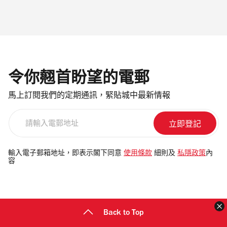
令你翹首盼望的電郵
馬上訂閱我們的定期通訊，緊貼城中最新情報
請
輸
入
電
輸入電子郵箱地址，即表示閣下同意
使用條款
細則及
私隱政策
內
容
郵
地
址
Back to Top