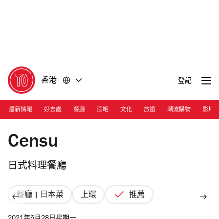
前
前
往
往
內
頁
容
尾
香港
登記
最新情報
好去處
餐廳
酒吧
文化
旅遊
潮流購物
影片
Photograph: Courtesy Censu/Nicholas Wong
Censu
日式料理餐廳
餐廳 | 日本菜
上環
推薦