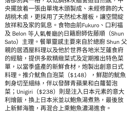
落卻別具一格，以低調抹灰牆營造自然感，
中
央擺放着一張由單塊木頭製成、未經修飾的大
胡桃木桌，
更採用了天然松木層板，讓空間綻
放祥和及家的氣息
。食物由前
Fukuro
、口利福
及
Belon 等人氣餐廳的
日籍廚師
佐藤順（
Shun
Sato
）主理。
餐單靈感主要來自於總廚
Shun
父
親的居酒屋料理以及他於世界
各地米芝蓮食府
的經驗，提供多款精緻菜式及
定期推
出特色菜
單，以當季盛產的新鮮食材，炮製出創意日式
料理。推介魷魚白泡菜（
$
148
），鮮甜的魷魚
刺身切至細絲，
伴以發酵青蘋果和白蘿蔔泡
菜；
Unigiri
（
$238
）
則是注入日本元素的意大
利燴飯，換上日本米並以鮑魚湯煮熟，
最後放
上新鮮海膽，再混合
上乘鮑
魚濃湯進食。