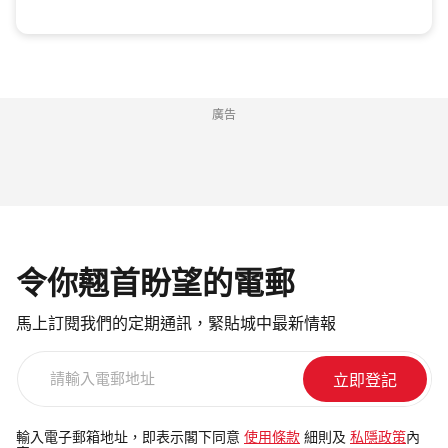
廣告
令你翹首盼望的電郵
馬上訂閱我們的定期通訊，緊貼城中最新情報
請
輸
入
電
輸入電子郵箱地址，即表示閣下同意
使用條款
細則及
私隱政策
內