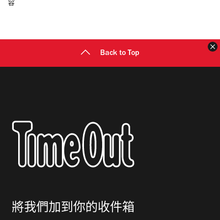
容
郵
地
址
Back to Top
將我們加到你的收件箱