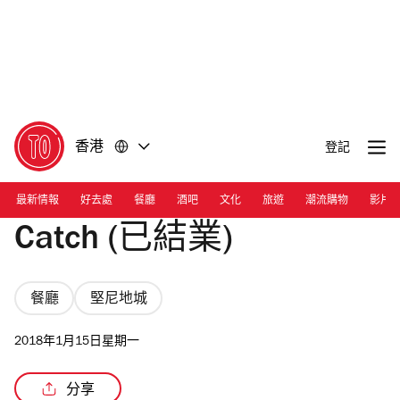
前
前
往
往
內
頁
容
尾
香港
登記
最新情報
好去處
餐廳
酒吧
文化
旅遊
潮流購物
影片
Catch (已結業)
餐廳
堅尼地城
2018年1月15日星期一
分享