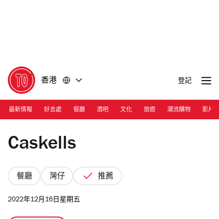
前
前
往
往
內
頁
容
尾
香港
登記
最新情報
好去處
餐廳
酒吧
文化
旅遊
潮流購物
影片
Photograph: TA
Caskells
餐廳
灣仔
推薦
2022年12月16日星期五