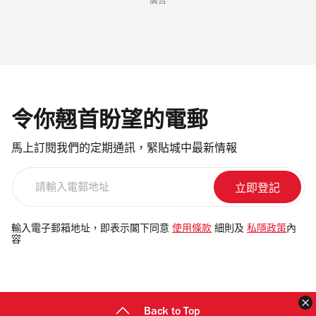
廣告
令你翹首盼望的電郵
馬上訂閱我們的定期通訊，緊貼城中最新情報
請
輸
入
電
輸入電子郵箱地址，即表示閣下同意
使用條款
細則及
私隱政策
內
容
郵
地
址
Back to Top