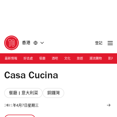
前
前
往
往
內
頁
容
尾
香港
登記
最新情報
好去處
餐廳
酒吧
文化
旅遊
潮流購物
影片
Photograph: Courtesy Casa Cucina
Casa Cucina
餐廳 | 意大利菜
銅鑼灣
2021年4月7日星期三