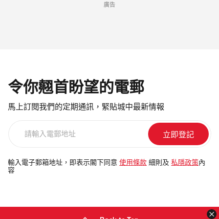
廣告
令你翹首盼望的電郵
馬上訂閱我們的定期通訊，緊貼城中最新情報
請
輸
入
電
輸入電子郵箱地址，即表示閣下同意
使用條款
細則及
私隱政策
內
容
郵
地
址