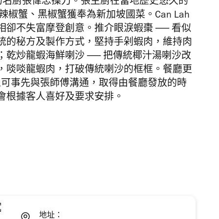
坡的名廚張偉忠操刀。張主廚在當地歷史悠久的
椒蟹、黑椒蟹獲奉為新加坡國菜。Can Lah
卻不失富摩登創意。推介眼淚蝦棗 ── 看似
統的秘方及製作方式，堅持手剁蝦肉，維持肉
乾炒龍蝦海鮮喇沙 ── 把傳統椰汁湯喇沙改
，啖啖龍蝦肉，打破傳統喇沙的框框。餐廳更
」，客人可事先與張師傅溝通，取得由餐廳發放的時
會根據客人喜好及要求安排。
地址：