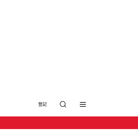
搜
登記
尋