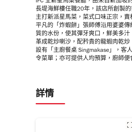
IFC 全新星馬菜餐廳，由來自新加
長堤海鮮樓任職20年，該店所創製的辣
主打新派星馬菜，菜式口味正宗，賣相
平凡的「炸蝦餅」張師傅沿用婆婆傳
質的水份，使其彈牙爽口，鮮美多汁；
革成乾炒喇沙，配矜貴的龍蝦肉乾炒
設有「主廚餐桌 Singmakase
令菜單；亦可提供人均預算，廚師便
詳情