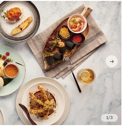
/3
Ph