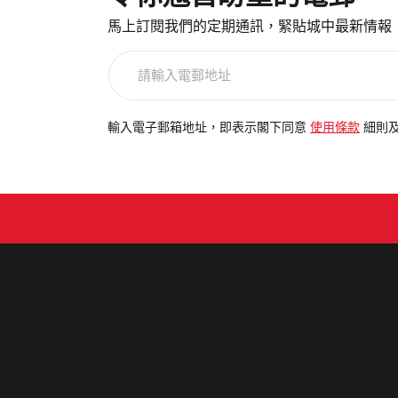
馬上訂閱我們的定期通訊，緊貼城中最新情報
請
輸
入
電
輸入電子郵箱地址，即表示閣下同意
使用條款
細則
郵
地
址