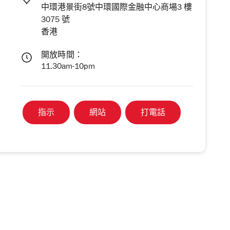
中環港景街8號中環國際金融中心商場3 樓
3075 號
香港
開放時間：
11.30am-10pm
指示
網站
打電話