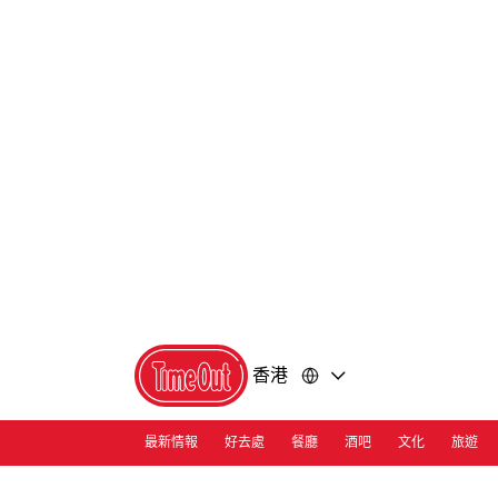
前
前
往
往
內
頁
容
尾
香港
最新情報
好去處
餐廳
酒吧
文化
旅遊