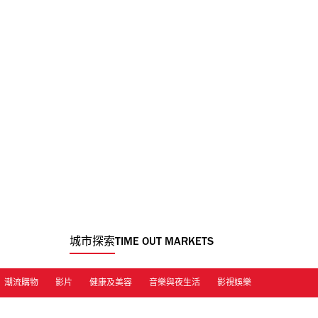
城市探索
TIME OUT MARKETS
潮流購物
影片
健康及美容
音樂與夜生活
影視娛樂