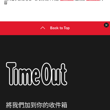
容
郵
地
址
Back to Top
將我們加到你的收件箱