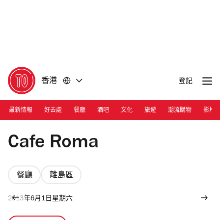
前
前
往
往
內
頁
容
尾
香港
登記
最新情報
好去處
餐廳
酒吧
文化
旅遊
潮流購物
影片
Photograph: Courtesy Cafe Roma
Cafe Roma
餐廳
離島區
2013年6月1日星期六