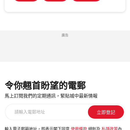
廣告
令你翹首盼望的電郵
馬上訂閱我們的定期通訊，緊貼城中最新情報
請
輸
入
電
輸入電子郵箱地址，即表示閣下同意
使用條款
細則及
私隱政策
內