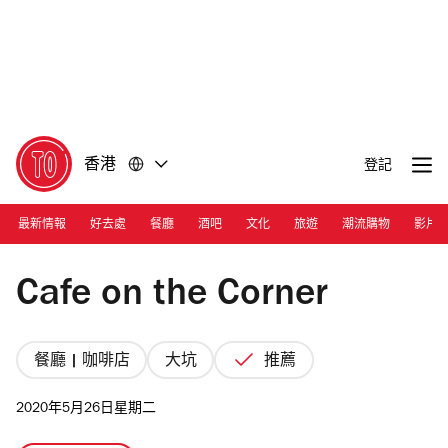
前
前
往
往
內
頁
容
尾
香港
登記
最新情報
好去處
餐廳
酒吧
文化
旅遊
潮流購物
影片
Photograph: Sam Evans
Cafe on the Corner
餐廳 | 咖啡店
大坑
推薦
2020年5月26日星期二