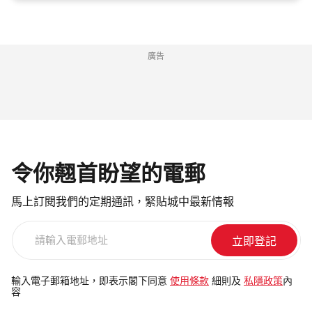
廣告
令你翹首盼望的電郵
馬上訂閱我們的定期通訊，緊貼城中最新情報
請
輸
入
電
輸入電子郵箱地址，即表示閣下同意
使用條款
細則及
私隱政策
內
容
郵