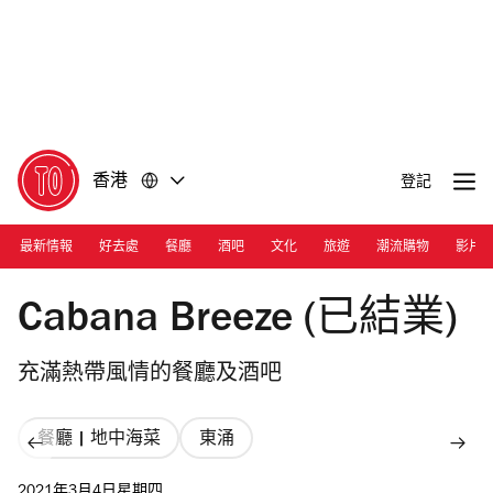
前
前
往
往
內
頁
容
尾
香港
登記
最新情報
好去處
餐廳
酒吧
文化
旅遊
潮流購物
影片
Photograph: Courtesy Cabana Breeze
Cabana Breeze (已結業)
充滿熱帶風情的餐廳及酒吧
餐廳 | 地中海菜
東涌