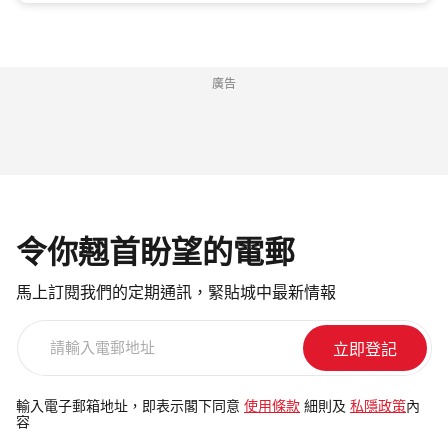
廣告
令你翹首盼望的電郵
馬上訂閱我們的定期通訊，緊貼城中最新情報
請
輸
入
電
輸入電子郵箱地址，即表示閣下同意
使用條款
細則及
私隱政策
內
容
郵