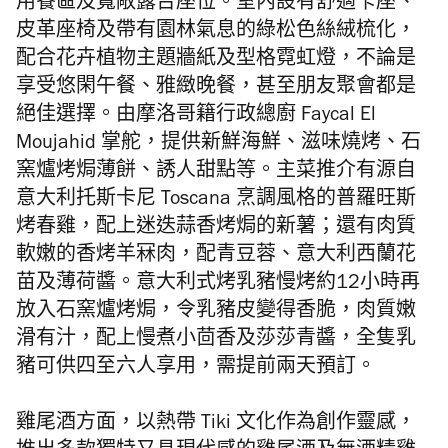
用餐區及寬敞露台座位。室內
設有舒適卡座、
皮革座椅及帶有園林氣息的綠松色絲絨梳化，
配合花卉植物主題牆紙及型格霓虹燈，不論是
享受悠閑午餐、
雅緻晚餐，甚至朋友聚會都是
絕佳選擇
。
由摩洛哥籍行政總廚 Faycal El
Moujahid 掌舵，
提供新鮮海鮮、滋味燒烤、石
窯爐烤焗薄餅、
誘人甜點等。
主菜推介有源自
意大利托斯卡尼 Toscana 烹調風格的普羅旺斯
烤春雞，配上迷迭蒜香烤焗的新薯；還有肉質
軟嫩的香烤羊冧肉，
配青豆蓉、意大利西蘭花
苗及薄荷醬。
意大利式烤乳豬
慢烤約12小時再
放入石窯爐烤焗，令乳豬皮變得香脆，
肉質嫩
滑有汁，配上慢煮小茴香及莎莎青醬，全隻乳
豬
可供四至六人享用，需提前兩天預訂。
雞尾酒方面，
以熱帶 Tiki 文化作為創作靈感，