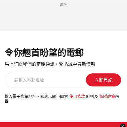
廣告
令你翹首盼望的電郵
馬上訂閱我們的定期通訊，緊貼城中最新情報
請
輸
入
電
輸入電子郵箱地址，即表示閣下同意
使用條款
細則及
私隱政策
內
容
郵
地
址