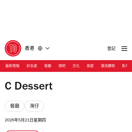
前
前
往
往
內
頁
容
尾
香港
登記
最新情報
好去處
餐廳
酒吧
文化
旅遊
潮流購物
影片
Photograph: Courtesy C Dessert | C Dessert
C Dessert
餐廳
灣仔
2026年5月21日星期四