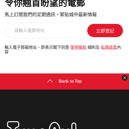
令你翹首盼望的電郵
馬上訂閱我們的定期通訊，緊貼城中最新情報
請
輸
入
電
輸入電子郵箱地址，即表示閣下同意
使用條款
細則及
私隱政策
內
容
郵
地
址
Back to Top