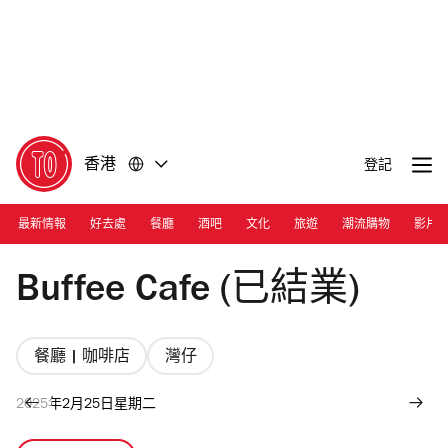
前
前
往
往
內
頁
容
尾
香港
登記
最新情報
好去處
餐廳
酒吧
文化
旅遊
潮流購物
影片
Photograph: Ann Chiu
Buffee Cafe (已結業)
餐廳 | 咖啡店
灣仔
2025年2月25日星期二