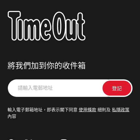
將我們加到你的收件箱
請
輸
入
電
輸入電子郵箱地址，即表示閣下同意
使用條款
細則及
私隱政策
郵
內容
地
址