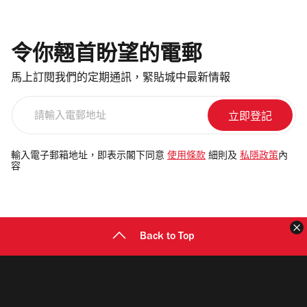
令你翹首盼望的電郵
馬上訂閱我們的定期通訊，緊貼城中最新情報
請
輸
入
電
輸入電子郵箱地址，即表示閣下同意
使用條款
細則及
私隱政策
內
容
郵
地
址
Back to Top