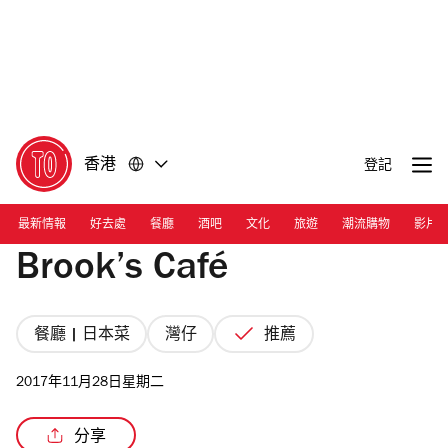
前
前
往
往
內
頁
容
尾
香港
登記
最新情報
好去處
餐廳
酒吧
文化
旅遊
潮流購物
影片
Brook’s Café
餐廳 | 日本菜
灣仔
推薦
2017年11月28日星期二
分享