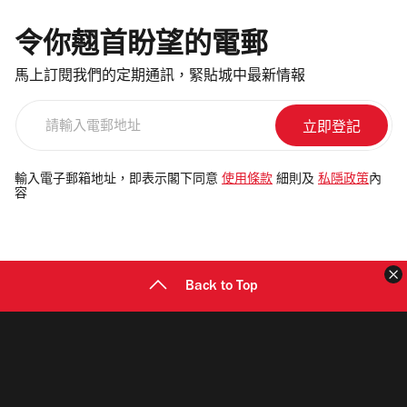
令你翹首盼望的電郵
馬上訂閱我們的定期通訊，緊貼城中最新情報
請
輸
入
電
輸入電子郵箱地址，即表示閣下同意
使用條款
細則及
私隱政策
內
容
郵
地
址
Back to Top