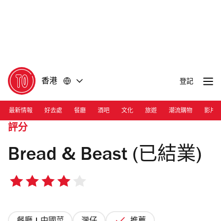
前
前
往
往
內
頁
容
尾
香港
登記
最新情報
好去處
餐廳
酒吧
文化
旅遊
潮流購物
影片
評分
Bread & Beast (已結業)
4/5
星